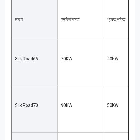
মডেল
ইনস্টল ক্ষমতা
প্রকৃত শক্তি
Silk Road65
70KW
40KW
Silk Road70
90KW
50KW