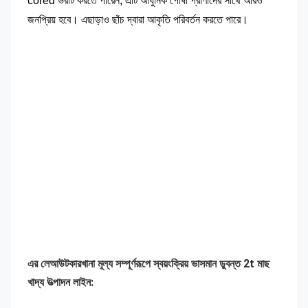
cored ভরাট করতে পারেন, এটি আধুনিক পোষা প্রাণীদের সাথে আরও
জনপ্রিয় হবে। এছাড়াও ছাঁচ দ্বারা আকৃতি পরিবর্তন করতে পারে।
এর লেআউট
কারখানা মূল্য সম্পূর্ণরূপে স্বয়ংক্রিয় ভাসমান ডুবন্ত 2t মাছ 
খাদ্য উত্পাদন লাইন
: