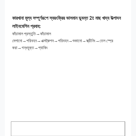
কারখানা মূল্য সম্পূর্ণরূপে স্বয়ংক্রিয় ভাসমান ডুবন্ত 2t মাছ খাদ্য উত্পাদন 
লাইন
মেশিন
প্রবাহ:
কাঁচামাল প্রস্তুতি→কাঁচামাল 
মেশানো→পরিবহন→এক্সট্রুশন→পরিবহন→শুকানো→স্ক্রীনিং→তেল স্প্রে 
করা→গন্ধযুক্ত→প্যাকিং