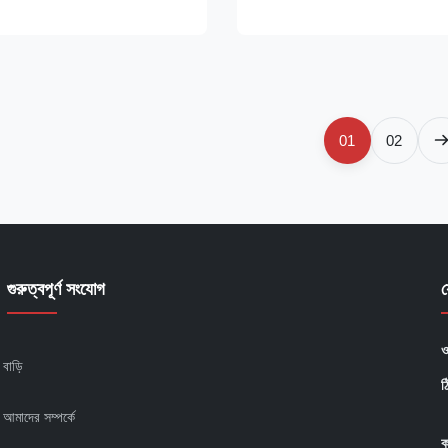
প মেকার রোলার প্রেসিং পদ্ধতি ব্যবহার
তেলে ভাজা পাফিং খাবার, কাঁচামাল হিসাবে ভু
..
আটা, উদ্ভিজ্জ তেল, লব...
01
02
গুরুত্বপূর্ণ সংযোগ
ও
বাড়ি
ঠ
আমাদের সম্পর্কে
ক