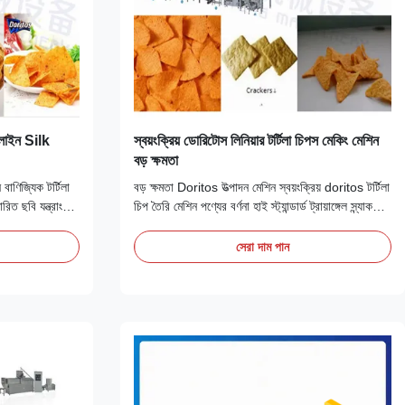
 লাইন Silk
স্বয়ংক্রিয় ডোরিটোস লিনিয়ার টর্টিলা চিপস মেকিং মেশিন
বড় ক্ষমতা
বাণিজ্যিক টর্টিলা
বড় ক্ষমতা Doritos উত্পাদন মেশিন স্বয়ংক্রিয় doritos টর্টিলা
রিত ছবি যন্ত্রাংশ
চিপ তৈরি মেশিন পণ্যের বর্ণনা হাই স্ট্যান্ডার্ড ট্রায়াঙ্গেল স্ন্যাক
 এমটি অরিজিনাল: চীন
মেশিন ডরিটোস টর্টিলা চিপস ইকুইপমেন্ট উন্নত এক্সট্রুডিং
 আটা বিভিন্ন
কৌশল গ্রহণ করে যা দুটি ধরণের পণ্য এক্সট্রুড করতে পারেছোট
সেরা দাম পান
 প্রধান বৈশিষ্ট্য
আকারের কর্ন চিপস তৈরির মেশিনএকই সময়ে ডাবল স্ক্রু
এক্সট্রু...