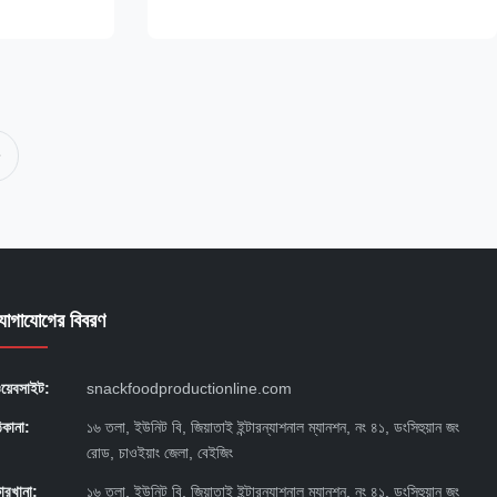
ট্টার আটা, চালের
22000x1200x2200mm Silk Road70 30
কিলোওয়াট 30 কিলোওয়াট 150-200 কেজি/ঘণ্টা
25000x1500x2200 মিমি Silk ...
যোগাযোগের বিবরণ
য়েবসাইট:
snackfoodproductionline.com
িকানা:
১৬ তলা, ইউনিট বি, জিয়াতাই ইন্টারন্যাশনাল ম্যানশন, নং ৪১, ডংসিহুয়ান জং
রোড, চাওইয়াং জেলা, বেইজিং
ারখানা:
১৬ তলা, ইউনিট বি, জিয়াতাই ইন্টারন্যাশনাল ম্যানশন, নং ৪১, ডংসিহুয়ান জং