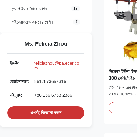
ফুড পাউডার তৈরির মেশিন
13
মাইক্রোওয়েভ শুকানোর মেশিন
7
Ms. Felicia Zhou
ইমেইল:
feliciazhou@pa.ecer.co
m
সিমেনস টর্টিলা চি
300 কেজি/এইচ
হোয়াটসঅ্যাপ:
8617873657316
টর্টিলা চিপস ডরিটোস
ফ্রায়ার সহ পণ্যের ব
উইচ্যাট:
+86 136 6733 2386
প্রসেসিং লাইন মেকিং ম
গুঁড়া প্রধান উপাদান
এখনই জিজ্ঞাসা করুন
হয়, ত্রিভুজ, বৃত্তা
তারপর ...