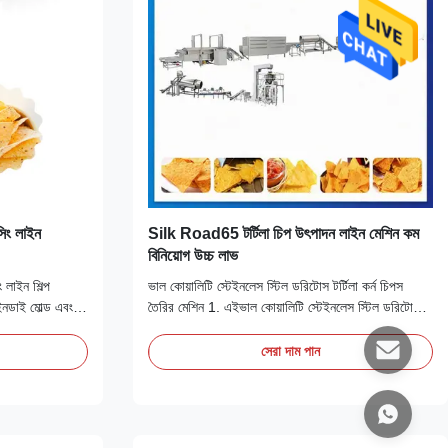
সিং লাইন
Silk Road65 টর্টিলা চিপ উৎপাদন লাইন মেশিন কম
বিনিয়োগ উচ্চ লাভ
ং লাইন শিল্প
ভাল কোয়ালিটি স্টেইনলেস স্টিল ডরিটোস টর্টিলা কর্ন চিপস
াইনডাই মোল্ড এবং
তৈরির মেশিন 1. এইভাল কোয়ালিটি স্টেইনলেস স্টিল ডরিটোস
্তি করে বিভিন্ন
টর্টিলা কর্ন চিপস তৈরির মেশিনমানুষের খাদ্য শিল্প, পোষা খাদ্য
 রাইস ক্রাস্ট,
শিল্প ইত্যাদি বিভিন্ন ক্ষেত্রে ব্যবহার করা যেতে পারে।2.
সেরা দাম পান
 প্রক্রিয়ার মধ্যে
প্রধান উপাদান হতে পারে গম, চাল, ভুট্টা, ঝাড়ু, ভুট্টা, মটরশুটি
এবং গুঁড়া ...