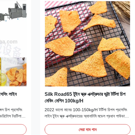
্রসেসিং লাইন
Silk Road65 টুইন স্ক্রু এক্সট্রুডার ভুট্টা টর্টিলা চিপ
মেকিং মেশিন 100kg/H
্গেল চিপ প্রসেসিং
2022 ভালো মানের 100-150kg/H টর্টিলা চিপস প্রসেসিং
 ডরিটোস টরটিলা
লাইন টুইন স্ক্রু এক্সট্রুডারের অ্যানাটমি মডেল প্রধান পাউডার
করুন পণ্যের
প্রকৃত শক্তি আউটপুট মাত্রা Silk Road65 22 কিলোওয়াট
 লাইন হল এক ধরণের
22 কিলোওয়াট 100-150 কেজি/ঘণ্টা
সেরা দাম পান