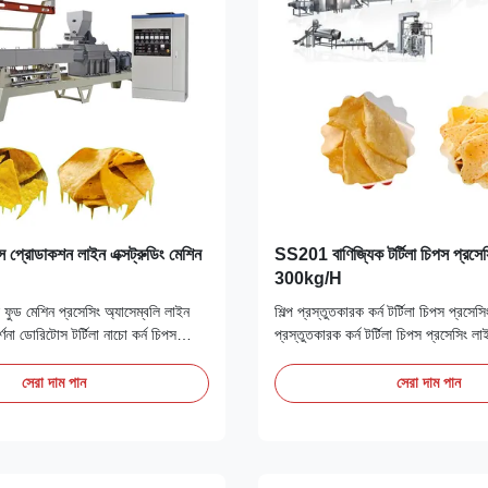
পস প্রোডাকশন লাইন এক্সট্রুডিং মেশিন
SS201 বাণিজ্যিক টর্টিলা চিপস প্রসে
300kg/H
 ফুড মেশিন প্রসেসিং অ্যাসেম্বলি লাইন
শিল্প প্রস্তুতকারক কর্ন টর্টিলা চিপস প্রসেসি
র্ণনা ডোরিটোস টর্টিলা নাচো কর্ন চিপস
প্রস্তুতকারক কর্ন টর্টিলা চিপস প্রসেসিং ল
েশিনভুট্টার গুঁড়া, ভুট্টার মাড়, এবং চালের
ম্যানুফ্যাকচারিং কৌশল পরিবর্তনের উপর ভিত
 হিসেবে ব্যবহার করে যা বের করে দেওয়া
ধরণের ভাজা স্ন্যাকস তৈরি করতে পারে, যেমন
সেরা দাম পান
সেরা দাম পান
কার, বর্গাকার আকারে পাঞ্চ করা হয় এবং
চিপস, বুলগেস, পিৎজা রোল, ডোরিটো।উৎপাদন
রয়েছে মেশানো, এক...