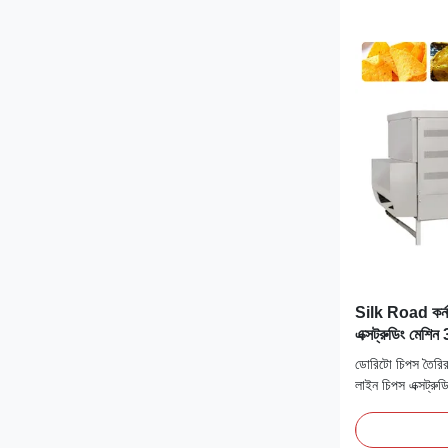
Silk Road কর্ন
এক্সট্রুডিং ম
ডোরিটো চিপস তৈরির সর
লাইন চিপস এক্সট্রুডিং
ইউরোপীয় প্রযুক্ত
করা পণ্য।যন্ত্রপাত