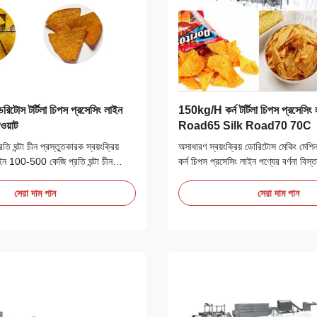
ডরিটোস টর্টিলা চিপস প্রসেসিং লাইন
150kg/H কর্ন টর্টিলা চিপস প্রসেসিং
ওয়াট
Road65 Silk Road70 70C
ঘন্টা চীন প্রস্তুতকারক স্বয়ংক্রিয়
অসাধারণ স্বয়ংক্রিয় ডোরিটোস মেকিং মেশিন 
লাইন 100-500 কেজি প্রতি ঘন্টা চীন
কর্ন চিপস প্রসেসিং লাইন পণ্যের বর্ণনা বিস্তা
্রিয় ট্রটিলা কর্ন চিপস লাইনডাই মোল্ড এবং
নাম: ডাবল স্ক্রু এক্সট্রুডার মেশিন ব্র্যান্ড:
শল পরিবর্তনের উপর ভিত্তি করে বিভিন্ন
এই মেশিনটি একটি শেপার মেশিন, এটি গমের
সেরা দাম পান
সেরা দাম পান
 তৈরি করতে পারে, যেমন রাইস ক্রাস্ট,
আকার এবং বিভিন্ন আকারের খাবার তৈরি করে।
 ...
নাম:ফ্র...