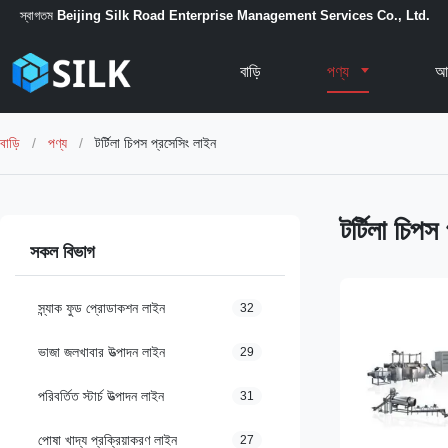
স্বাগতম
Beijing Silk Road Enterprise Management Services Co., Ltd.
বাড়ি
পণ্য
আম
বাড়ি
/
পণ্য
/
টর্টিলা চিপস প্রসেসিং লাইন
টর্টিলা চিপস
সকল বিভাগ
স্ন্যাক ফুড প্রোডাকশন লাইন
32
ভাজা জলখাবার উত্পাদন লাইন
29
পরিবর্তিত স্টার্চ উত্পাদন লাইন
31
পোষা খাদ্য প্রক্রিয়াকরণ লাইন
27