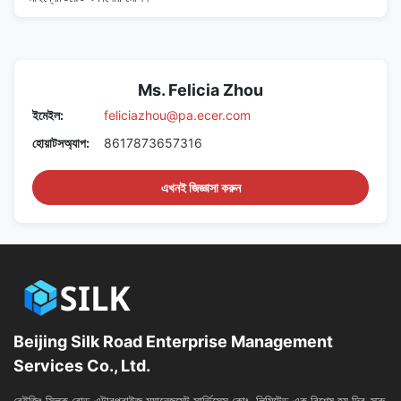
Ms. Felicia Zhou
ইমেইল:
feliciazhou@pa.ecer.com
হোয়াটসঅ্যাপ:
8617873657316
এখনই জিজ্ঞাসা করুন
Beijing Silk Road Enterprise Management
Services Co., Ltd.
বেইজিং সিল্ক রোড এন্টারপ্রাইজ ম্যানেজমেন্ট সার্ভিসেস কোং, লিমিটেড এক বিশেষ হয় দ্বি-স্ক্রু