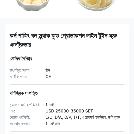
কর্ন পাফিং বল স্ন্যাক ফুড প্রোডাকশন লাইন টুইন স্ক্রু
এক্সট্রুডার
মৌলিক বৈশিষ্ট্য
উৎপত্তি স্থান:
চীন
সার্টিফিকেশন:
CE
বাণিজ্যিক সম্পত্তি
ন্যূনতম অর্ডার পরিমাণ:
1 সেট
দাম:
USD 25000-35000 SET
পেমেন্ট শর্তাবলী:
L/C, D/A, D/P, T/T, ওয়েস্টার্ন ইউনিয়ন, মানিগ্রাম
সরবরাহ ক্ষমতা:
1 সেট মাস