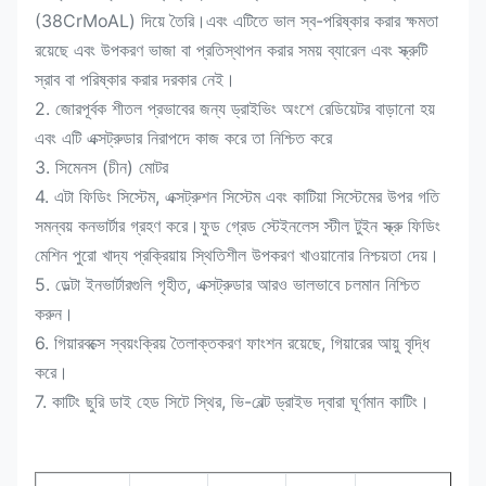
(38CrMoAL) দিয়ে তৈরি।এবং এটিতে ভাল স্ব-পরিষ্কার করার ক্ষমতা
রয়েছে এবং উপকরণ ভাজা বা প্রতিস্থাপন করার সময় ব্যারেল এবং স্ক্রুটি
স্রাব বা পরিষ্কার করার দরকার নেই।
2. জোরপূর্বক শীতল প্রভাবের জন্য ড্রাইভিং অংশে রেডিয়েটর বাড়ানো হয়
এবং এটি এক্সট্রুডার নিরাপদে কাজ করে তা নিশ্চিত করে
3. সিমেনস (চীন) মোটর
4. এটা ফিডিং সিস্টেম, এক্সট্রুশন সিস্টেম এবং কাটিয়া সিস্টেমের উপর গতি
সমন্বয় কনভার্টার গ্রহণ করে।ফুড গ্রেড স্টেইনলেস স্টীল টুইন স্ক্রু ফিডিং
মেশিন পুরো খাদ্য প্রক্রিয়ায় স্থিতিশীল উপকরণ খাওয়ানোর নিশ্চয়তা দেয়।
5. ডেল্টা ইনভার্টারগুলি গৃহীত, এক্সট্রুডার আরও ভালভাবে চলমান নিশ্চিত
করুন।
6. গিয়ারবক্সে স্বয়ংক্রিয় তৈলাক্তকরণ ফাংশন রয়েছে, গিয়ারের আয়ু বৃদ্ধি
করে।
7. কাটিং ছুরি ডাই হেড সিটে স্থির, ভি-বেল্ট ড্রাইভ দ্বারা ঘূর্ণমান কাটিং।