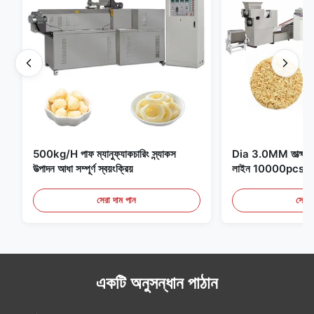
500kg/H পাফ ম্যানুফ্যাকচারিং স্ন্যাকস
Dia 3.0MM তাত্ক্ষণিক 
উত্পাদন আধা সম্পূর্ণ স্বয়ংক্রিয়
লাইন 10000pcs/
সেরা দাম পান
সেরা 
একটি অনুসন্ধান পাঠান