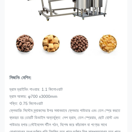
সিজনিং মেশিন:
ড্রাম ড্রাইভিং পাওয়ার: 1.1 কিলোওয়াট
ড্রাম আকার: φ700 x3000mm
শক্তি: 0.75 কিলোওয়াট
ফ্লেভারিং সিস্টেম স্ন্যাকসের উপর সমানভাবে ফ্লেভার পাউডার এবং তেল স্প্রে করতে
ব্যবহৃত হয়।চারটি ডিভাইস অন্তর্ভুক্ত: লেপ ড্রাম, তেল স্প্রেয়ার, ছোট হোস্ট এবং
পাউডার হপার।স্টেইনলেস স্টীল গঠন, বিশেষ করে কাঁচামাল বা পণ্যের সাথে
যোগাযোগের অংশ;ঘূর্ণমান গতি নিয়মিত হতে পারে;ঘূর্ণমান দিক সামঞ্জস্যযোগ্য হতে পারে