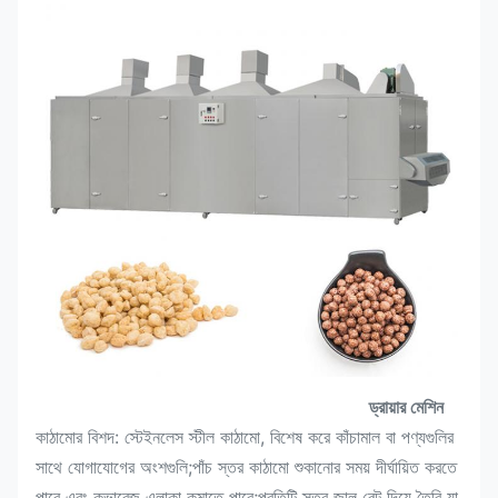
ড্রায়ার মেশিন
কাঠামোর বিশদ: স্টেইনলেস স্টীল কাঠামো, বিশেষ করে কাঁচামাল বা পণ্যগুলির
সাথে যোগাযোগের অংশগুলি;পাঁচ স্তর কাঠামো শুকানোর সময় দীর্ঘায়িত করতে
পারে এবং কভারেজ এলাকা কমাতে পারে;প্রতিটি স্তর জাল বেল্ট দিয়ে তৈরি যা