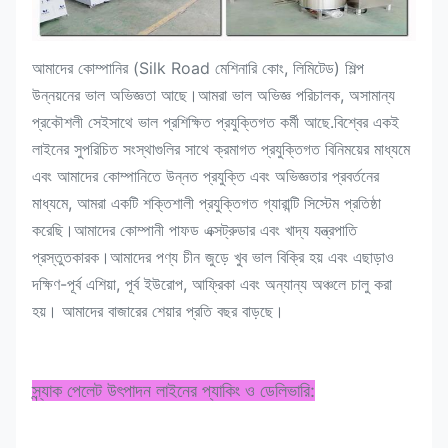
আমাদের কোম্পানির (Silk Road মেশিনারি কোং, লিমিটেড) শিল্প
উন্নয়নের ভাল অভিজ্ঞতা আছে।আমরা ভাল অভিজ্ঞ পরিচালক, অসামান্য
প্রকৌশলী সেইসাথে ভাল প্রশিক্ষিত প্রযুক্তিগত কর্মী আছে.বিশ্বের একই
লাইনের সুপরিচিত সংস্থাগুলির সাথে ক্রমাগত প্রযুক্তিগত বিনিময়ের মাধ্যমে
এবং আমাদের কোম্পানিতে উন্নত প্রযুক্তি এবং অভিজ্ঞতার প্রবর্তনের
মাধ্যমে, আমরা একটি শক্তিশালী প্রযুক্তিগত গ্যারান্টি সিস্টেম প্রতিষ্ঠা
করেছি।আমাদের কোম্পানী পাফড এক্সট্রুডার এবং খাদ্য যন্ত্রপাতি
প্রস্তুতকারক।আমাদের পণ্য চীন জুড়ে খুব ভাল বিক্রি হয় এবং এছাড়াও
দক্ষিণ-পূর্ব এশিয়া, পূর্ব ইউরোপ, আফ্রিকা এবং অন্যান্য অঞ্চলে চালু করা
হয়। আমাদের বাজারের শেয়ার প্রতি বছর বাড়ছে।
স্ন্যাক পেলেট উৎপাদন লাইনের প্যাকিং ও ডেলিভারি: