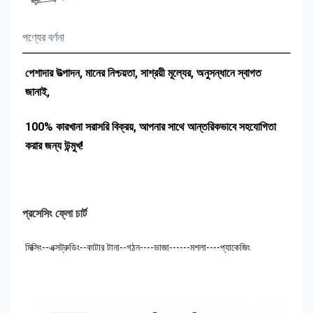
পণ্যের বর্ণনা
পেশাদার উত্পাদন, মানের নিশ্চয়তা, সাশ্রয়ী মূল্যের, অনুসন্ধানে স্বাগত 
জানাই,
100% কারখানা সরাসরি বিক্রয়, আপনার সাথে আন্তরিকভাবে সহযোগিতা 
করার জন্য উন্মুখ!
প্রসেসিং ফ্লো চার্ট
মিক্সিং--এক্সট্রুডিং--কাটার টানা--গঠন----ভাজা------মশলা----প্যাকেজিং