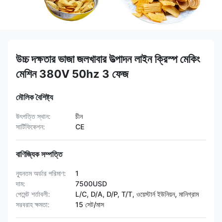
উচ্চ দক্ষতার ভাজা জলখাবার উত্পাদন লাইন ক্রিস্প মেকিং
মেশিন 380V 50hz 3 ফেজ
মৌলিক বৈশিষ্ট্য
উৎপত্তি স্থান:
চীন
সার্টিফিকেশন:
CE
বাণিজ্যিক সম্পত্তি
ন্যূনতম অর্ডার পরিমাণ:
1
দাম:
7500USD
পেমেন্ট শর্তাবলী:
L/C, D/A, D/P, T/T, ওয়েস্টার্ন ইউনিয়ন, মানিগ্রাম
সরবরাহ ক্ষমতা:
15 সেট/মাস