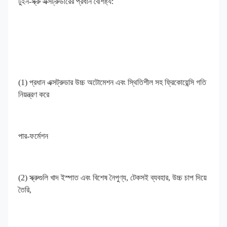
টুইন-স্ক্রু এক্সট্রুডারের প্রধান বৈশিষ্ট্য:
(1) প্রধান এক্সট্রুডার উচ্চ অটোমেশন এবং স্থিতিশীল সহ ফ্রিকোয়েন্সি গতি 
নিয়ন্ত্রণ করে
পার-ফর্মেশন
(2) স্ক্রুগুলি খাদ ইস্পাত এবং বিশেষ নৈপুণ্য, টেকসই ব্যবহার, উচ্চ চাপ দিয়ে 
তৈরি,