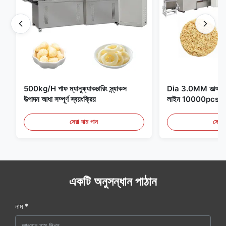
500kg/H পাফ ম্যানুফ্যাকচারিং স্ন্যাকস
Dia 3.0MM তাত্ক্ষণিক 
উত্পাদন আধা সম্পূর্ণ স্বয়ংক্রিয়
লাইন 10000pcs/
সেরা দাম পান
সেরা 
একটি অনুসন্ধান পাঠান
নাম *