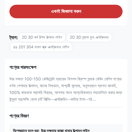
এখনই জিজ্ঞাসা করুন
ট্যাগ:
2D 3D কর্ন চিপস উত্পাদন লাইন
2D 3D স্ন্যাক ফুড এক্সট্রুডার
ss 201 304 ডাবল স্ক্রু এক্সট্রুডার মেশিন
পণ্যের সারসংক্ষেপ
উচ্চ দক্ষতা 100-150 কেজি/ঘন্টা ফ্রায়েড বিগলস ক্রিস্প স্ন্যাক মেকিং মেশিন পণ্যের
বর্ণনা পেশাদার উত্পাদন, মানের নিশ্চয়তা, সাশ্রয়ী মূল্যের, অনুসন্ধানে স্বাগত জানাই,
100% কারখানা সরাসরি বিক্রয়, আপনার সাথে আন্তরিকভাবে সহযোগিতা করার জন্য
উন্মুখ! প্রসেসিং ফ্লো চার্ট মিক্সিং--এক্সট্রুডিং--কাটার টানা--গঠ...
পণ্যের বিবরণ
বিশেষভাবে তুলে ধরা:
উচ্চ দক্ষতার ভাজা খাবার উত্পাদন লাইন
,