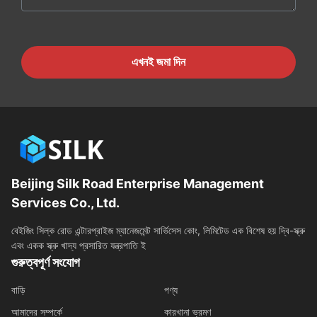
এখনই জমা দিন
Beijing Silk Road Enterprise Management
Services Co., Ltd.
বেইজিং সিল্ক রোড এন্টারপ্রাইজ ম্যানেজমেন্ট সার্ভিসেস কোং, লিমিটেড এক বিশেষ হয় দ্বি-স্ক্রু
এবং একক স্ক্রু খাদ্য প্রসারিত যন্ত্রপাতি ই
গুরুত্বপূর্ণ সংযোগ
বাড়ি
পণ্য
আমাদের সম্পর্কে
কারখানা ভ্রমণ