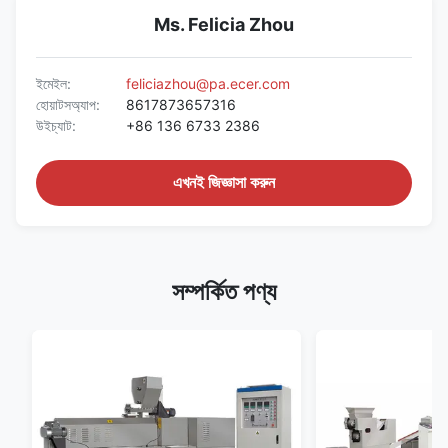
Ms. Felicia Zhou
ইমেইল:
feliciazhou@pa.ecer.com
হোয়াটসঅ্যাপ:
8617873657316
উইচ্যাট:
+86 136 6733 2386
এখনই জিজ্ঞাসা করুন
সম্পর্কিত পণ্য