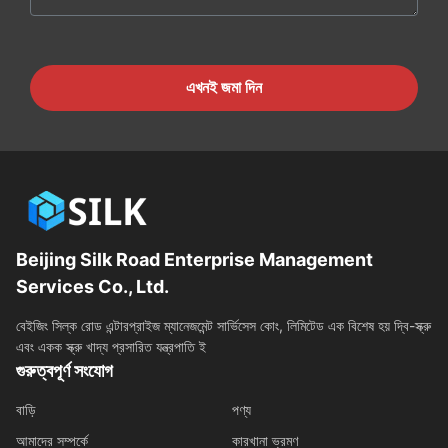
এখনই জমা দিন
Beijing Silk Road Enterprise Management
Services Co., Ltd.
বেইজিং সিল্ক রোড এন্টারপ্রাইজ ম্যানেজমেন্ট সার্ভিসেস কোং, লিমিটেড এক বিশেষ হয় দ্বি-স্ক্রু
এবং একক স্ক্রু খাদ্য প্রসারিত যন্ত্রপাতি ই
গুরুত্বপূর্ণ সংযোগ
বাড়ি
পণ্য
আমাদের সম্পর্কে
কারখানা ভ্রমণ