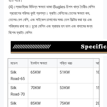
হতে পারে।
(4)।
স্বয়ংক্রিয় বিভিন্ন ক্ষমতা ভাজা Bugles চিপস খাদ্য তৈরীর মেশিন
প্রয়োগের পরিসর খুবই প্রশস্ত। ফ্রাইং মেশিনের তেলের ক্ষমতা কম, 
তেলের বেগ বেশি, এবং সাইকেল চালানোর সময় তেল ফিল্টার করা হয় এবং 
পরিষ্কার রাখা হয়। চুরো মেশিন এবং ফ্রায়ার হল ডাল এবং বাদামের জন্য 
বিশেষ ফ্রাইং মেশিন
মডেল
ইনস্টল ক্ষমতা
শক্তি খরচ
আউটপুট
Silk
65KW
51KW
100-1
Road-65
Silk
70KW
53KW
150-2
Road-70
Silk
85KW
75KW
200-2