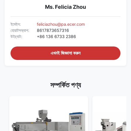
Ms. Felicia Zhou
ইমেইল:
feliciazhou@pa.ecer.com
হোয়াটসঅ্যাপ:
8617873657316
উইচ্যাট:
+86 136 6733 2386
এখনই জিজ্ঞাসা করুন
সম্পর্কিত পণ্য