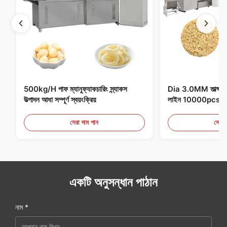
500kg/H পাফ ম্যানুফ্যাকচারিং স্ন্যাকস
Dia 3.0MM তাত্ক্ষণিক 
উত্পাদন আধা সম্পূর্ণ স্বয়ংক্রিয়
লাইন 10000pcs/
সেরা দাম পান
সেরা 
একটি অনুসন্ধান পাঠান
নাম *